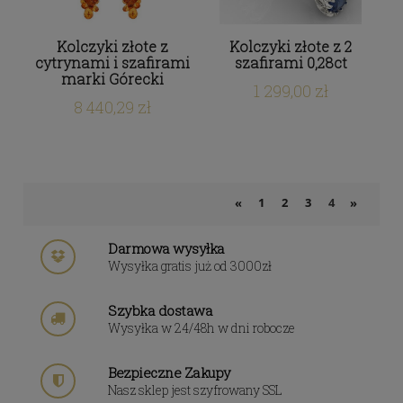
Kolczyki złote z
Kolczyki złote z 2
cytrynami i szafirami
szafirami 0,28ct
marki Górecki
1 299,00 zł
8 440,29 zł
1
2
3
4
«
»
Darmowa wysyłka
Wysyłka gratis już od 3000zł
Szybka dostawa
Wysyłka w 24/48h w dni robocze
Bezpieczne Zakupy
Nasz sklep jest szyfrowany SSL