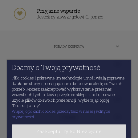
Przyjazne wsparcie
Jesteśmy zawsze gotowi Ci pomóc
PORADY EKSPERTA
MOJE KONTO
Dbamy o Twoją prywatność
Pliki cookies i pokrewne im technologie umożliwiają poprawne
POMOC
działanie strony i pomagają nam dostosować ofertę do Twoich
potrzeb. Możesz zaakceptować wykorzystanie przez nas
wszystkich tych plików i przejść do sklepu lub dostosować
INFORMACJE PRAWNE
użycie plików do swoich preferencji, wybierając opcję
"Dostosuj zgody".
Więcej o plikach cookies przeczytasz w naszej Polityce
prywatności.
O FIRMIE
Zaakceptuj Tylko Niezbędne