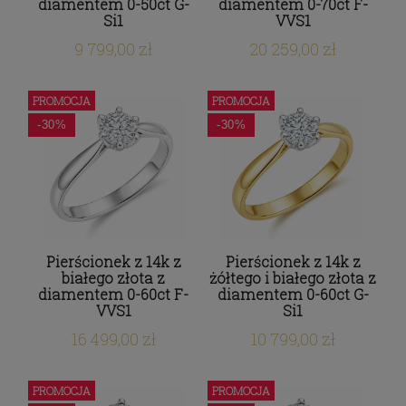
diamentem 0-50ct G-
diamentem 0-70ct F-
Si1
VVS1
9 799,00 zł
20 259,00 zł
PROMOCJA
PROMOCJA
-30%
-30%
Pierścionek z 14k z
Pierścionek z 14k z
białego złota z
żółtego i białego złota z
diamentem 0-60ct F-
diamentem 0-60ct G-
VVS1
Si1
16 499,00 zł
10 799,00 zł
PROMOCJA
PROMOCJA