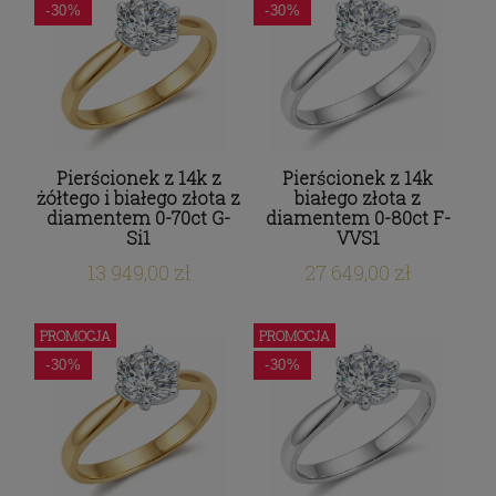
-30%
-30%
Pierścionek z 14k z
Pierścionek z 14k
żółtego i białego złota z
białego złota z
diamentem 0-70ct G-
diamentem 0-80ct F-
Si1
VVS1
13 949,00 zł
27 649,00 zł
PROMOCJA
PROMOCJA
-30%
-30%