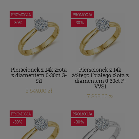
PROMOCJA
PROMOCJA
-30%
-30%
Pierścionek z 14k złota
Pierścionek z 14k
z diamentem 0-30ct G-
żółtego i białego złota z
Si1
diamentem 0-30ct F-
VVS1
5 549,00 zł
7 399,00 zł
PROMOCJA
PROMOCJA
-30%
-30%