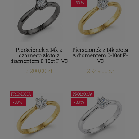
-30%
Pierścionek z 14k z
Pierścionek z 14k złota
czarnego złota z
z diamentem 0-10ct F-
diamentem 0-10ct F-VS
VS
3 200,00 zł
2 949,00 zł
PROMOCJA
PROMOCJA
-30%
-30%