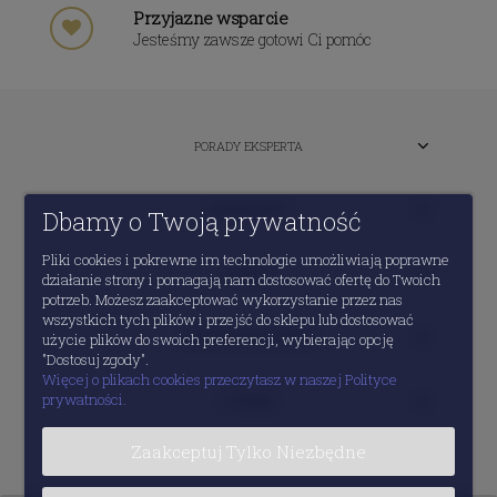
Przyjazne wsparcie
Jesteśmy zawsze gotowi Ci pomóc
PORADY EKSPERTA
MOJE KONTO
Dbamy o Twoją prywatność
Pliki cookies i pokrewne im technologie umożliwiają poprawne
POMOC
działanie strony i pomagają nam dostosować ofertę do Twoich
potrzeb. Możesz zaakceptować wykorzystanie przez nas
wszystkich tych plików i przejść do sklepu lub dostosować
INFORMACJE PRAWNE
użycie plików do swoich preferencji, wybierając opcję
"Dostosuj zgody".
Więcej o plikach cookies przeczytasz w naszej Polityce
prywatności.
O FIRMIE
Zaakceptuj Tylko Niezbędne