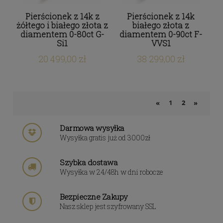
Pierścionek z 14k z
Pierścionek z 14k
żółtego i białego złota z
białego złota z
diamentem 0-80ct G-
diamentem 0-90ct F-
Si1
VVS1
20 499,00 zł
38 299,00 zł
1
2
«
»
Darmowa wysyłka
Wysyłka gratis już od 3000zł
Szybka dostawa
Wysyłka w 24/48h w dni robocze
Bezpieczne Zakupy
Nasz sklep jest szyfrowany SSL