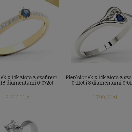
 z tytanu z cyrkoniami
Obrączki z tytanu z cyrkoni
Swarovski
Swarovski
2 071,92 zł
1 776,60 zł
ek z 14k złota z szafirem
Pierścionek z 14k złota z sz
i 18 diamentami 0-072ct
0-11ct i 3 diamentami 0-01
3 399,00 zł
1 799,00 zł