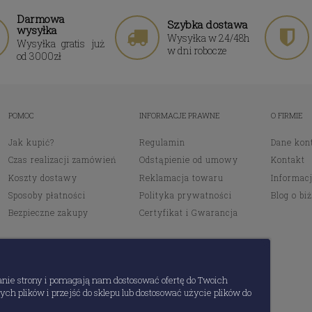
Darmowa
Szybka dostawa
wysyłka
Wysyłka w 24/48h
Wysyłka gratis już
w dni robocze
od 3000zł
POMOC
INFORMACJE PRAWNE
O FIRMIE
Jak kupić?
Regulamin
Dane kon
Czas realizacji zamówień
Odstąpienie od umowy
Kontakt
Koszty dostawy
Reklamacja towaru
Informacj
Sposoby płatności
Polityka prywatności
Blog o biż
Bezpieczne zakupy
Certyfikat i Gwarancja
anie strony i pomagają nam dostosować ofertę do Twoich
ch plików i przejść do sklepu lub dostosować użycie plików do