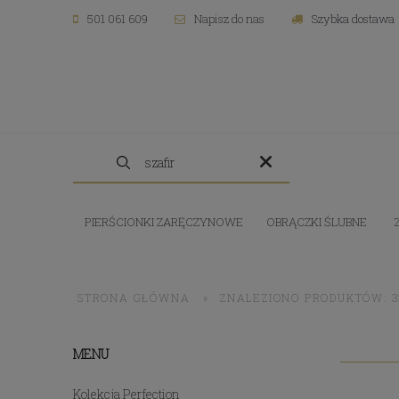
501 061 609
Napisz do nas
Szybka dostawa
PIERŚCIONKI ZARĘCZYNOWE
OBRĄCZKI ŚLUBNE
STRONA GŁÓWNA
»
ZNALEZIONO PRODUKTÓW: 3
MENU
Kolekcja Perfection