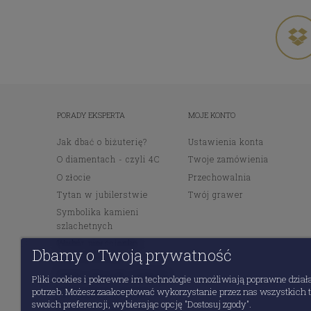
PORADY EKSPERTA
MOJE KONTO
Jak dbać o biżuterię?
Ustawienia konta
O diamentach - czyli 4C
Twoje zamówienia
O złocie
Przechowalnia
Tytan w jubilerstwie
Twój grawer
Symbolika kamieni
szlachetnych
Wybór pierścionka
Dbamy o Twoją prywatność
zaręczynowego
Wybór obrączek ślubnych
Pliki cookies i pokrewne im technologie umożliwiają poprawne dział
potrzeb. Możesz zaakceptować wykorzystanie przez nas wszystkich ty
Jak zmierzyć rozmiar?
swoich preferencji, wybierając opcję "Dostosuj zgody".
Diamenty inwestycyjne