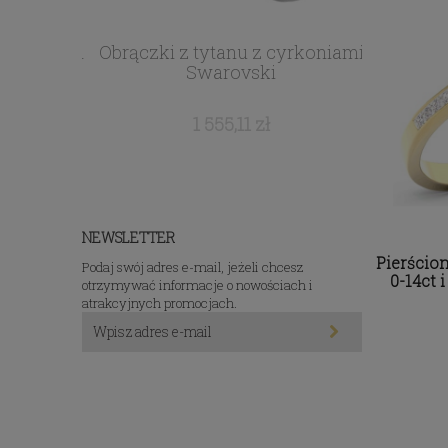
yrkoniami
Obrączki z tytanu z cyrkoniami
Obrączki
Swarovski
1 555,11 zł
NEWSLETTER
Pierścion
Podaj swój adres e-mail, jeżeli chcesz
0-14ct 
otrzymywać informacje o nowościach i
atrakcyjnych promocjach.