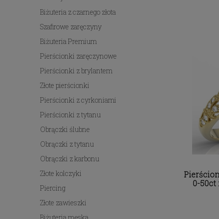
Biżuteria z czarnego złota
Szafirowe zaręczyny
Biżuteria Premium
Pierścionki zaręczynowe
Pierścionki z brylantem
Złote pierścionki
Pierścionki z cyrkoniami
Pierścionki z tytanu
Obrączki ślubne
Obrączki z tytanu
Obrączki z karbonu
Złote kolczyki
Pierścion
0-50ct
Piercing
Złote zawieszki
Biżuteria męska