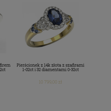
Pierścionek z 14k złota z
ami
topazem Swarovski 1ct i 2
diamentami 0-03ct
2 199,00 zł
afirem
Pierścionek z 14k złota z szafirami
2ct
1-02ct i 32 diamentami 0-32ct
10 799,00 zł