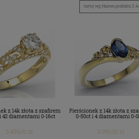
Sortuj wg:
Nazwa produktu Z-A
ek z 14k złota z szafirem
Pierścionek z 14k złota z sz
 i 42 diamentami 0-16ct
0-50ct i 4 diamentami 0-0
5 459,00 zł
3 999,00 zł