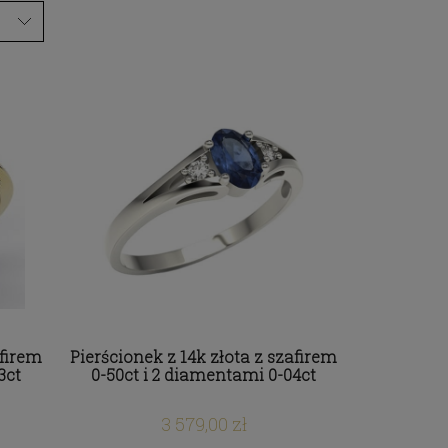
afirem
Pierścionek z 14k złota z szafirem
3ct
0-50ct i 2 diamentami 0-04ct
3 579,00 zł