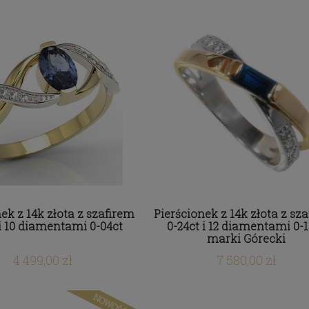
ek z 14k złota z szafirem
Pierścionek z 14k złota z sz
 i 10 diamentami 0-04ct
0-24ct i 12 diamentami 0-1
marki Górecki
4 499,00 zł
7 580,00 zł
NOWOŚĆ