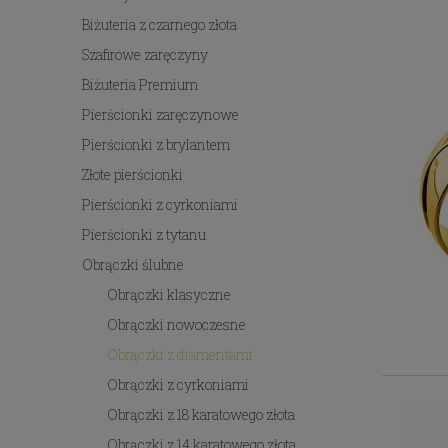
Biżuteria z czarnego złota
Szafirowe zaręczyny
Biżuteria Premium
Pierścionki zaręczynowe
Pierścionki z brylantem
Złote pierścionki
Pierścionki z cyrkoniami
Pierścionki z tytanu
Obrączki ślubne
Obrączki klasyczne
Obrączki nowoczesne
Obrączki z diamentami
Obrączki z cyrkoniami
Obrączki z 18 karatowego złota
Obrączki z 14 karatowego złota