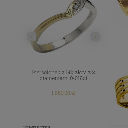
łota w
Pierścionek z 14k złota z 3
Obrączki
koniami
diamentami 0-018ct
1 850,00 zł
NEWSLETTER