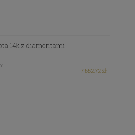
łota 14k z diamentami
ny
7 652,72 zł
Pierścionek z 14k złota z
0-
cyrkonią Swarovski
3 095,71 zł