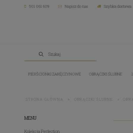
501 061 609
Napisz do nas
Szybka dostawa
PIERŚCIONKI ZARĘCZYNOWE
OBRĄCZKI ŚLUBNE
»
STRONA GŁÓWNA
OBRĄCZKI ŚLUBNE
»
OBR
MENU
Kolekcja Perfection