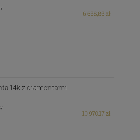
ny
6 658,85 zł
łota 14k z diamentami
ny
10 970,17 zł