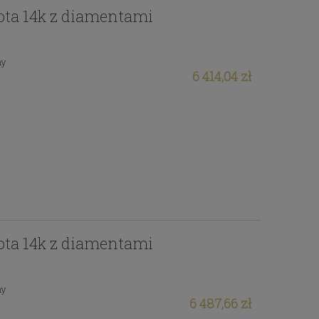
łota 14k z diamentami
ny
6 414,04 zł
łota 14k z diamentami
ny
6 487,66 zł