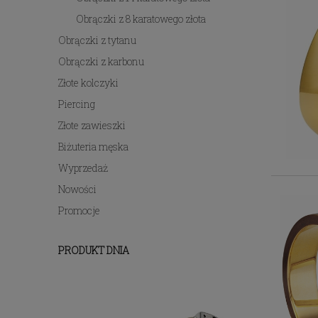
Obrączki z 8 karatowego złota
Obrączki z tytanu
Obrączki z karbonu
Złote kolczyki
Piercing
Złote zawieszki
Biżuteria męska
Wyprzedaż
Nowości
Promocje
PRODUKT DNIA