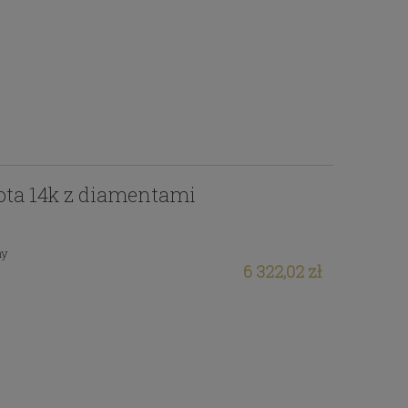
łota 14k z diamentami
ny
6 322,02 zł