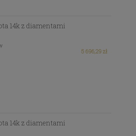
łota 14k z diamentami
ny
5 696,29 zł
łota 14k z diamentami