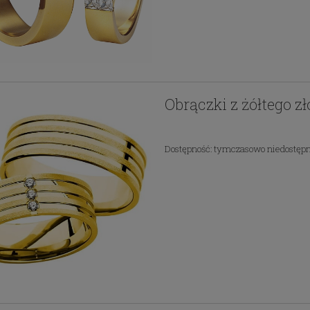
Obrączki z żółtego z
Dostępność:
tymczasowo niedostęp
Pierścionek z 14k złota z
 z tytanu z cyrkoniami
diamentem laboratoryjnym 
Swarovski
146ct
2 799,00 zł
2 071,92 zł