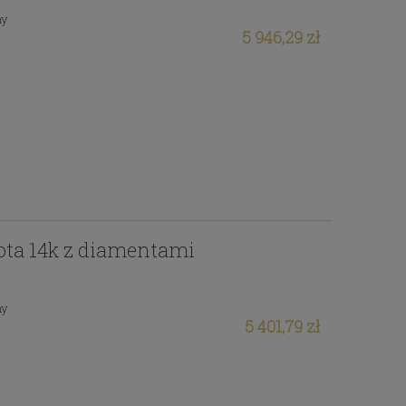
ny
5 946,29 zł
łota 14k z diamentami
ny
5 401,79 zł