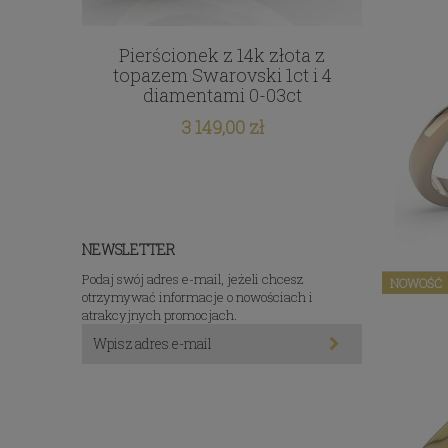
łota z
Pierścionek z 14k złota z
Pierś
ct i 2
topazem Swarovski 1ct i 4
cyr
3ct
diamentami 0-03ct
3 149,00 zł
NEWSLETTER
Podaj swój adres e-mail, jeżeli chcesz
NOWOŚĆ
otrzymywać informacje o nowościach i
atrakcyjnych promocjach.