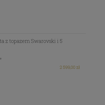
ota z topazem Swarovski i 5
ie
2 599,00 zł