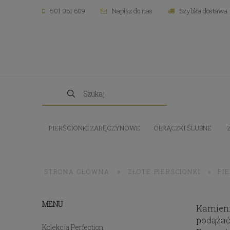
501 061 609
Napisz do nas
Szybka dostawa
PIERŚCIONKI ZARĘCZYNOWE
OBRĄCZKI ŚLUBNE
»
STRONA GŁÓWNA
ZŁOTE PIERŚCIONKI
»
PI
MENU
Kamieni
podążać
Kolekcja Perfection