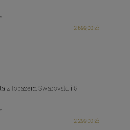
t
Pierścionek z 14k złota w
ie
i 4
kształcie róży z cyrkoniami
Swarovski
2 699,00 zł
3 250,00 zł
ota z topazem Swarovski i 5
ie
2 299,00 zł