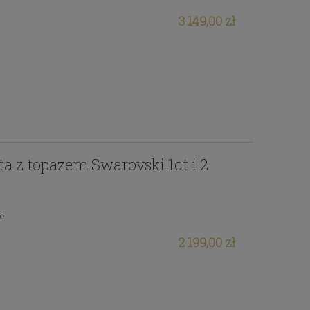
3 149,00 zł
ota z topazem Swarovski 1ct i 2
ie
2 199,00 zł