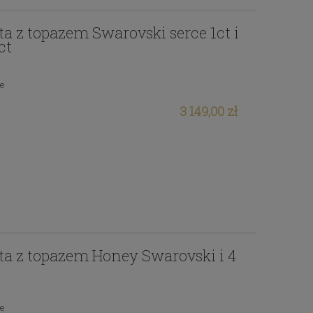
ota z topazem Swarovski serce 1ct i
ct
ie
3 149,00 zł
ota z topazem Honey Swarovski i 4
ie