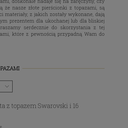
rami, doskonale nadaje się na zaręczyny, czy
ą że nasze złote pierścionki z topazami, są
i materiały, z jakich zostały wykonane, dają
ym prezentem dla ukochanej lub dla bliskiej
raszamy serdecznie do skorzystania z tej
azami, które z pewnością przypadną Wam do
OPAZAMI
ota z topazem Swarovski i 16
ie