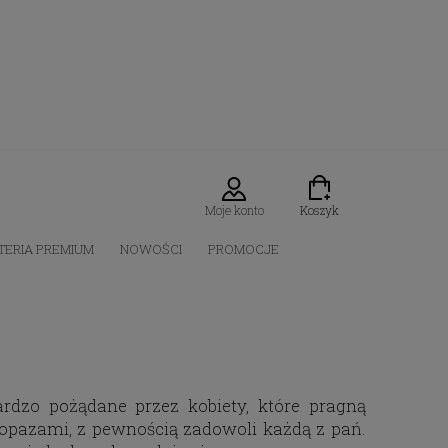
Moje konto
Koszyk
TERIA PREMIUM
NOWOŚCI
PROMOCJE
rdzo pożądane przez kobiety, które pragną
topazami, z pewnością zadowoli każdą z pań.