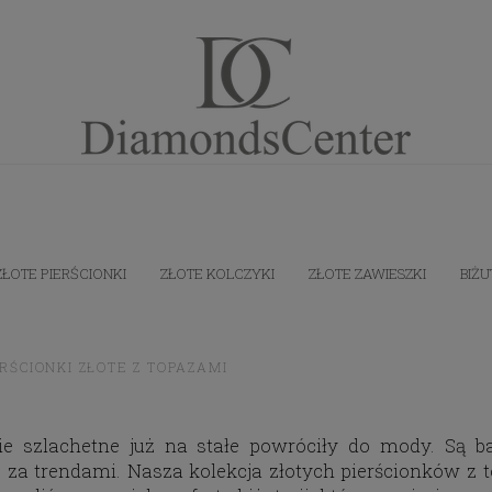
ZŁOTE PIERŚCIONKI
ZŁOTE KOLCZYKI
ZŁOTE ZAWIESZKI
BIŻU
ERŚCIONKI ZŁOTE Z TOPAZAMI
e szlachetne już na stałe powróciły do mody. Są ba
 za trendami. Nasza kolekcja złotych pierścionków z 