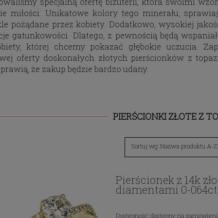
owaliśmy specjalną ofertę biżuterii, która swoimi wzo
e miłości. Unikatowe kolory tego minerału, sprawiaj
le pożądane przez kobiety. Dodatkowo, wysokiej jakośc
je gatunkowości. Dlatego, z pewnością będą wspaniał
iety, której chcemy pokazać głębokie uczucia. Zap
wej oferty doskonałych złotych pierścionków z top
sprawią, że zakup będzie bardzo udany.
PIERŚCIONKI ZŁOTE Z T
Sortuj wg:
Nazwa produktu A-Z
Pierścionek z 14k zł
diamentami 0-064ct
Dostępność:
dostępny na zamówien