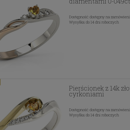
diamentami 0-049c
cionek z 14k złota z
Pierścionek z 14k złota z
Dostępność:
dostępny na zamówien
konią Swarovski
topazem Swarovski serce 1ct 
Wysyłka:
do 14 dni roboczych
diamentami 0-028ct
3 095,71 zł
3 149,00 zł
Pierścionek z 14k zł
cyrkoniami
Dostępność:
dostępny na zamówien
Wysyłka:
do 14 dni roboczych