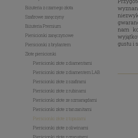
Przygot
Biżuteria z czarnego złota
wyznani
niezwyk
Szafirowe zaręczyny
gwaranc
Biżuteria Premium
nam kob
Pierścionki zaręczynowe
wyjątko
gustu i 
Pierścionki z brylantem
Złote pierścionki
Pierścionki złote z diamentami
Pierścionki złote z diamentem LAB
Pierścionki złote z szafirami
Pierścionki złote z rubinami
Pierścionki złote ze szmaragdami
Pierścionki złote z tanzanitami
Pierścionki złote z topazami
Pierścionki złote z oliwinami
Pierścionki złote z granatami