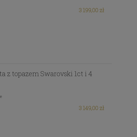
3 199,00 zł
ota z topazem Swarovski 1ct i 4
ie
3 149,00 zł