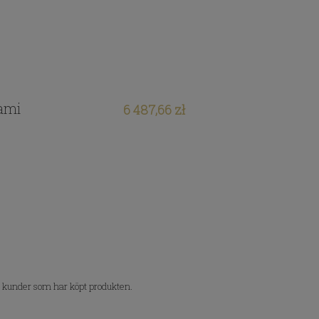
tami
6 487,66 zł
n kunder som har köpt produkten.