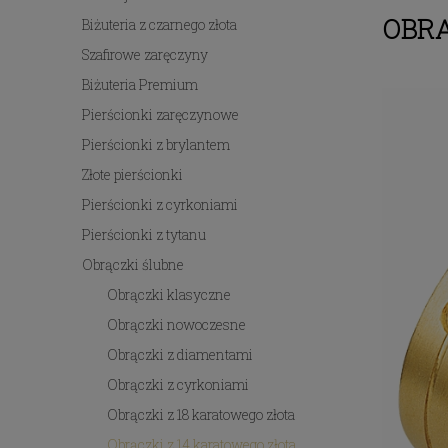
OBRĄ
Biżuteria z czarnego złota
Szafirowe zaręczyny
Biżuteria Premium
Pierścionki zaręczynowe
Pierścionki z brylantem
Złote pierścionki
Pierścionki z cyrkoniami
Pierścionki z tytanu
Obrączki ślubne
Obrączki klasyczne
Obrączki nowoczesne
Obrączki z diamentami
Obrączki z cyrkoniami
Obrączki z 18 karatowego złota
Obrączki z 14 karatowego złota