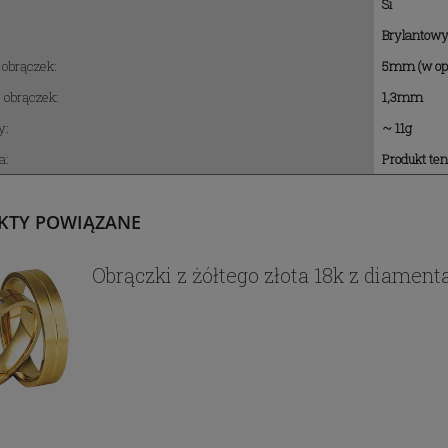
Si
Brylantowy 
 obrączek:
5mm (w o
obrączek:
1,3mm
y:
~ 11g
a:
Produkt te
KTY POWIĄZANE
Obrączki z żółtego złota 18k z diamen