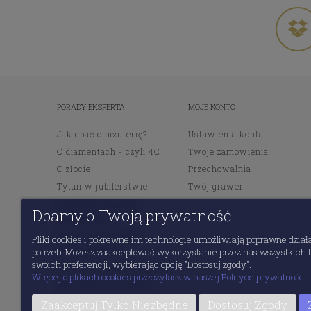
PORADY EKSPERTA
MOJE KONTO
Jak dbać o biżuterię?
Ustawienia konta
O diamentach - czyli 4C
Twoje zamówienia
O złocie
Przechowalnia
Tytan w jubilerstwie
Twój grawer
Symbolika kamieni
Dbamy o Twoją prywatność
szlachetnych
Wybór pierścionka
Pliki cookies i pokrewne im technologie umożliwiają poprawne dział
zaręczynowego
potrzeb. Możesz zaakceptować wykorzystanie przez nas wszystkich ty
swoich preferencji, wybierając opcję "Dostosuj zgody".
Wybór obrączek ślubnych
Więcej o plikach cookies przeczytasz w naszej Polityce prywatności.
Jak zmierzyć rozmiar?
Diamenty inwestycyjne
Zaakceptuj Tylko Niezbędne
Dostosuj Zgody