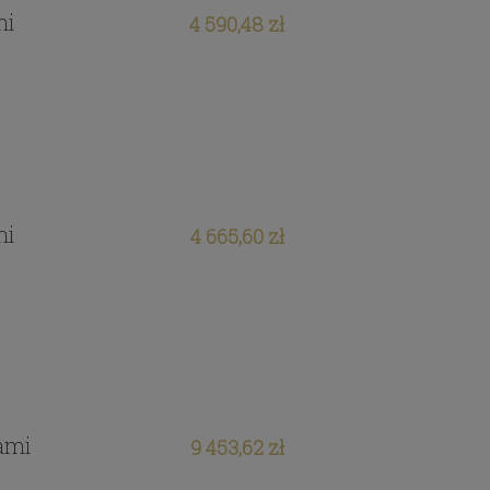
mi
4 590,48 zł
mi
4 665,60 zł
tami
9 453,62 zł