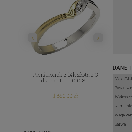
DANE T
łota z
Pierścionek z 14k złota z 3
Pierś
Metal/Mat
yjnym 0-
diamentami 0-018ct
topaze
di
Powierzch
1 850,00 zł
Wykończe
Kamienie
Waga kam
Barwa:
NEWSLETTER