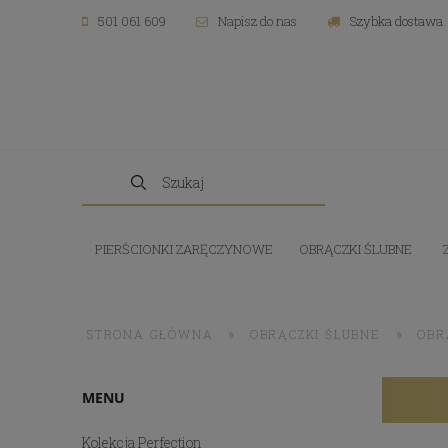
501 061 609
Napisz do nas
Szybka dostawa
PIERŚCIONKI ZARĘCZYNOWE
OBRĄCZKI ŚLUBNE
»
»
STRONA GŁÓWNA
OBRĄCZKI ŚLUBNE
OBR
MENU
Kolekcja Perfection