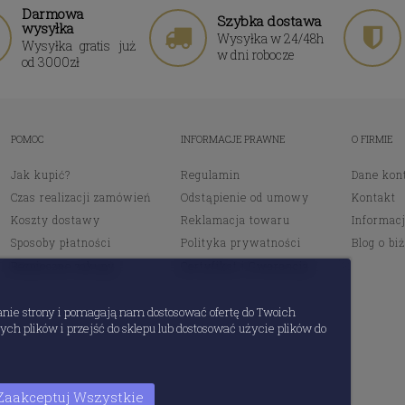
Darmowa
Szybka dostawa
wysyłka
Wysyłka w 24/48h
Wysyłka gratis już
w dni robocze
od 3000zł
POMOC
INFORMACJE PRAWNE
O FIRMIE
Jak kupić?
Regulamin
Dane kon
Czas realizacji zamówień
Odstąpienie od umowy
Kontakt
Koszty dostawy
Reklamacja towaru
Informacj
Sposoby płatności
Polityka prywatności
Blog o biż
Bezpieczne zakupy
Certyfikat i Gwarancja
anie strony i pomagają nam dostosować ofertę do Twoich
ch plików i przejść do sklepu lub dostosować użycie plików do
Zaakceptuj Wszystkie