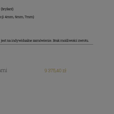
(brylant)
pcji 4mm, 6mm, 7mm)
n jest na indywidualne zamówienie. Brak możliwości zwrotu.
tami
9 375,40 zł