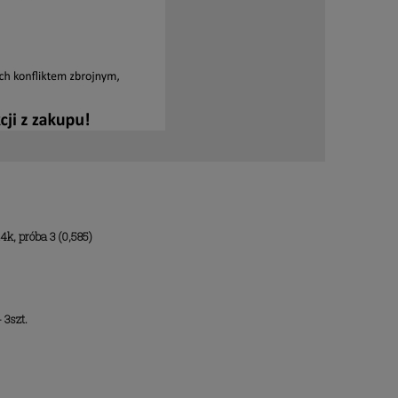
em
Obrączki z tytanu z cyrkoniami
14k, próba 3 (0,585)
Swarovski
2 071,92 zł
 3szt.