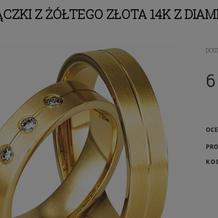
CZKI Z ŻÓŁTEGO ZŁOTA 14K Z DIA
DOS
6
OCE
PRO
KO