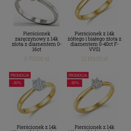
Pierścionek
Pierścionek z 14k
zaręczynowy z 14k
żółtego i białego złota z
złota z diamentem 0-
diamentem 0-40ct F-
16ct
VVS1
3 750,00 zł
12 159,00 zł
PROMOCJA
PROMOCJA
-30%
-30%
Pierścionek z 14k
Pierścionek z 14k