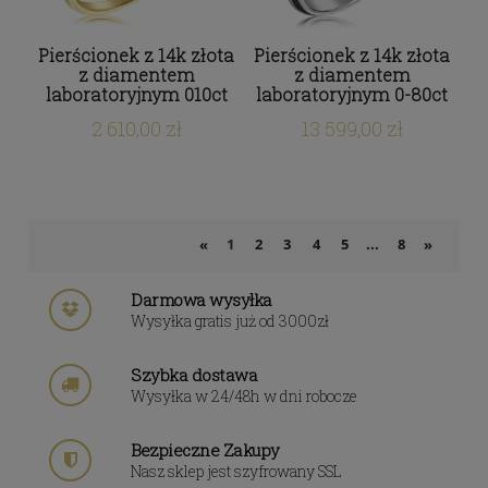
Pierścionek z 14k złota
Pierścionek z 14k złota
z diamentem
z diamentem
laboratoryjnym 010ct
laboratoryjnym 0-80ct
2 610,00 zł
13 599,00 zł
1
2
3
4
5
...
8
«
»
Darmowa wysyłka
Wysyłka gratis już od 3000zł
Szybka dostawa
Wysyłka w 24/48h w dni robocze
Bezpieczne Zakupy
Nasz sklep jest szyfrowany SSL