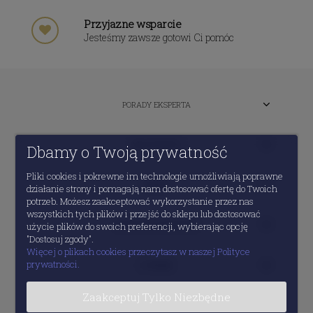
Przyjazne wsparcie
Jesteśmy zawsze gotowi Ci pomóc
PORADY EKSPERTA
MOJE KONTO
Dbamy o Twoją prywatność
Pliki cookies i pokrewne im technologie umożliwiają poprawne
POMOC
działanie strony i pomagają nam dostosować ofertę do Twoich
potrzeb. Możesz zaakceptować wykorzystanie przez nas
wszystkich tych plików i przejść do sklepu lub dostosować
INFORMACJE PRAWNE
użycie plików do swoich preferencji, wybierając opcję
"Dostosuj zgody".
Więcej o plikach cookies przeczytasz w naszej Polityce
prywatności.
O FIRMIE
Zaakceptuj Tylko Niezbędne