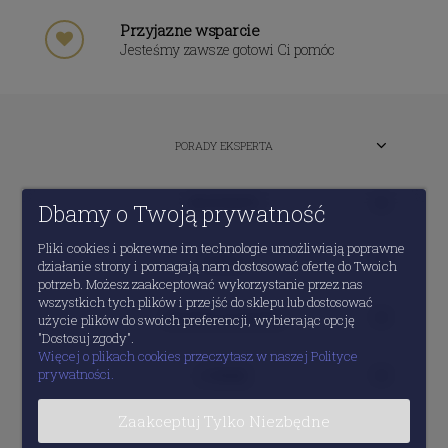
Przyjazne wsparcie
Jesteśmy zawsze gotowi Ci pomóc
PORADY EKSPERTA
MOJE KONTO
Dbamy o Twoją prywatność
Pliki cookies i pokrewne im technologie umożliwiają poprawne
POMOC
działanie strony i pomagają nam dostosować ofertę do Twoich
potrzeb. Możesz zaakceptować wykorzystanie przez nas
wszystkich tych plików i przejść do sklepu lub dostosować
INFORMACJE PRAWNE
użycie plików do swoich preferencji, wybierając opcję
"Dostosuj zgody".
Więcej o plikach cookies przeczytasz w naszej Polityce
prywatności.
O FIRMIE
Zaakceptuj Tylko Niezbędne