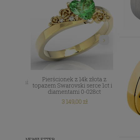
Pierścionek z 14k złota z
yrkoniami
Obrączki
topazem Swarovski serce 1ct i 4
diamentami 0-028ct
3 149,00 zł
NEWSLETTER