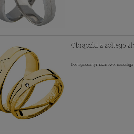
Obrączki z żółtego z
Dostępność:
tymczasowo niedostęp
 z tytanu z cyrkoniami
Obrączki z tytanu z cyrkoni
Swarovski
Swarovski
1 555,11 zł
1 555,11 zł