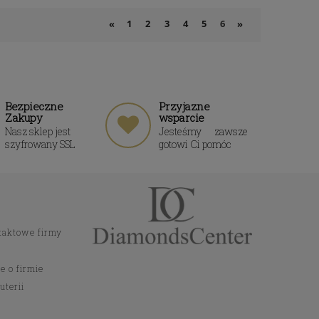
1
2
3
4
5
6
«
»
Bezpieczne
Przyjazne
Zakupy
wsparcie
Nasz sklep jest
Jesteśmy zawsze
szyfrowany SSL
gotowi Ci pomóc
taktowe firmy
e o firmie
uterii