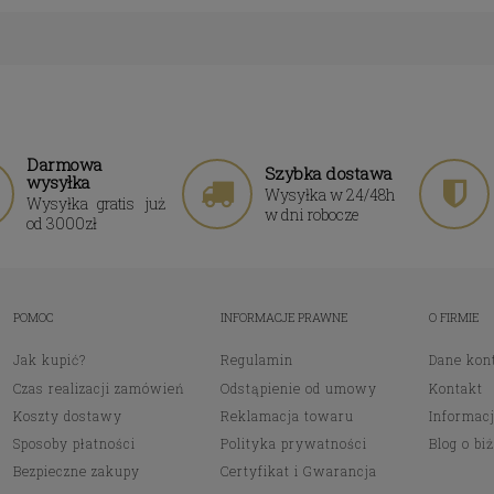
Darmowa
Szybka dostawa
wysyłka
Wysyłka w 24/48h
Wysyłka gratis już
w dni robocze
od 3000zł
POMOC
INFORMACJE PRAWNE
O FIRMIE
Jak kupić?
Regulamin
Dane kon
Czas realizacji zamówień
Odstąpienie od umowy
Kontakt
Koszty dostawy
Reklamacja towaru
Informacj
Sposoby płatności
Polityka prywatności
Blog o biż
Bezpieczne zakupy
Certyfikat i Gwarancja