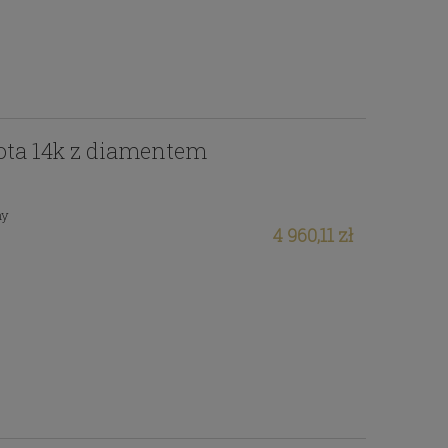
łota 14k z diamentem
ny
4 960,11 zł
Pierścionek z 14k złota z
ami
diamentem laboratoryjnym 0-
146ct
2 799,00 zł