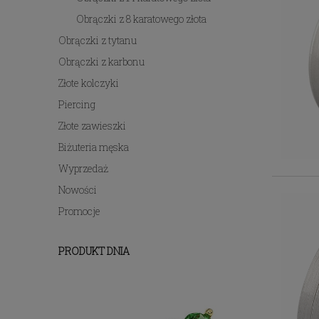
Obrączki z 8 karatowego złota
Obrączki z tytanu
Obrączki z karbonu
Złote kolczyki
Piercing
Złote zawieszki
Biżuteria męska
Wyprzedaż
Nowości
Promocje
PRODUKT DNIA