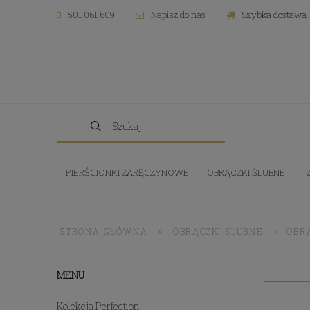
501 061 609
Napisz do nas
Szybka dostawa
PIERŚCIONKI ZARĘCZYNOWE
OBRĄCZKI ŚLUBNE
»
STRONA GŁÓWNA
OBRĄCZKI ŚLUBNE
»
OBR
MENU
Kolekcja Perfection