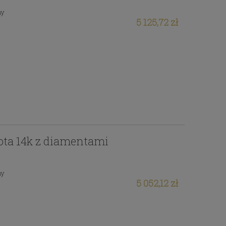
ny
5 125,72 zł
łota 14k z diamentami
ny
5 052,12 zł