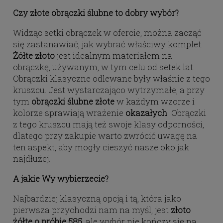
Czy złote obrączki ślubne to dobry wybór?
Widząc setki obrączek w ofercie, można zacząć
się zastanawiać, jak wybrać właściwy komplet.
Żółte złoto
jest idealnym materiałem na
obrączkę, używanym, w tym celu od setek lat.
Obrączki klasyczne odlewane były właśnie z tego
kruszcu. Jest wystarczająco wytrzymałe, a przy
tym
obrączki ślubne złote
w każdym wzorze i
kolorze sprawiają wrażenie
okazałych
. Obrączki
z tego kruszcu mają też swoje klasy odporności,
dlatego przy zakupie warto zwrócić uwagę na
ten aspekt, aby mogły cieszyć nasze oko jak
najdłużej.
A jakie Wy wybierzecie?
Najbardziej klasyczną opcją i tą, która jako
pierwsza przychodzi nam na myśl, jest
złoto
żółte o próbie 585
, ale wybór nie kończy się na