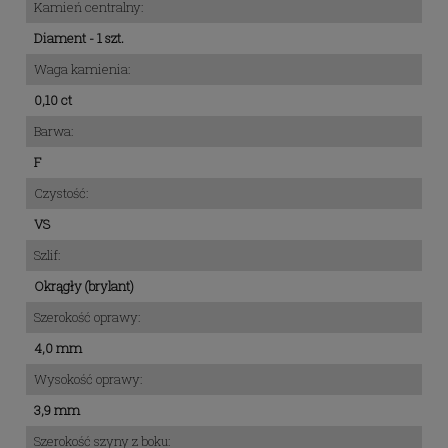
Kamień centralny:
Diament - 1 szt.
Waga kamienia:
0,10 ct
Barwa:
F
Czystość:
VS
Szlif:
Okrągły (brylant)
Szerokość oprawy:
4,0 mm
Wysokość oprawy:
3,9 mm
Szerokość szyny z boku: