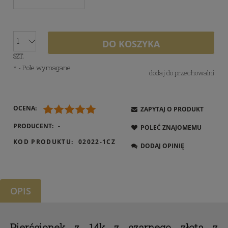
DO KOSZYKA
SZT.
*
- Pole wymagane
dodaj do przechowalni
OCENA:
ZAPYTAJ O PRODUKT
PRODUCENT:
-
POLEĆ ZNAJOMEMU
KOD PRODUKTU:
02022-1CZ
DODAJ OPINIĘ
OPIS
Pierścionek z 14k z czarnego złota z