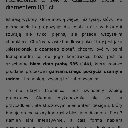
diamentem 0,10 ct
Istnieją wybory, które mówią więcej niż tysiąc słów. Ten
pierścionek to propozycja dla osób, które w biżuterii
szukają nie tylko piękna, ale przede wszystkim
charakteru. Choć w nazwie handlowej określany jest jako
„pierścionek z czarnego złota"
, chcemy być w pełni
transparentni co do jego konstrukcji: bazą jest tu
szlachetne
białe złoto próby 585 (14K)
, które zostało
poddane procesowi
galwanicznego pokrycia czarnym
rodem
– technologii zwanej też rutenowaniem.
To nie ukryta tajemnica, lecz świadomy zabieg
projektowy. Ciemne wykończenie nie jest tu
przypadkiem, ale kluczowym elementem designu, który
buduje dramatyczny kontrast z blaskiem diamentu. Efekt?
Kamień lśni intensywniej, a cała forma nabiera
nowoczesnego, graficznego charakteru – idealnego dla