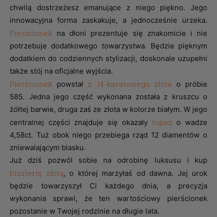
chwilą dostrzeżesz emanujące z niego piękno. Jego
innowacyjna forma zaskakuje, a jednocześnie urzeka.
Pierścionek
na dłoni prezentuje się znakomicie i nie
potrzebuje dodatkowego towarzystwa. Będzie pięknym
dodatkiem do codziennych stylizacji, doskonale uzupełni
także stój na oficjalne wyjścia.
Pierścionek
z 14-karatowego złota
powstał
o próbie
585. Jedna jego część wykonana została z kruszcu o
żółtej barwie, druga zaś ze złota w kolorze białym. W jego
topaz
centralnej części znajduje się okazały
o wadze
4,58ct. Tuż obok niego przebiega rząd 12 diamentów o
zniewalającym blasku.
Już dziś pozwól sobie na odrobinę luksusu i kup
biżuterię złotą
, o której marzyłaś od dawna. Jej urok
będzie towarzyszył Ci każdego dnia, a precyzja
wykonania sprawi, że ten wartościowy pierścionek
pozostanie w Twojej rodzinie na długie lata.