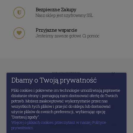
Bezpieczne Zakupy
Nasz sklep jest szyfrowany SSL
Przyjazne wsparcie
Jesteśmy zawsze gotowi Ci pomóc
PORADY EKSPERTA
Dbamy o Twoją prywatność
Pliki cookies i pokrewne im technologie umożliwiają poprawne
MOJE KONTO
działanie strony i pomagają nam dostosować ofertę do Twoich
potrzeb. Możesz zaakceptować wykorzystanie przez nas
wszystkich tych plików i przejść do sklepu lub dostosować
POMOC
użycie plików do swoich preferencji, wybierając opcję
"Dostosuj zgody".
Więcej o plikach cookies przeczytasz w naszej Polityce
INFORMACJE PRAWNE
prywatności.