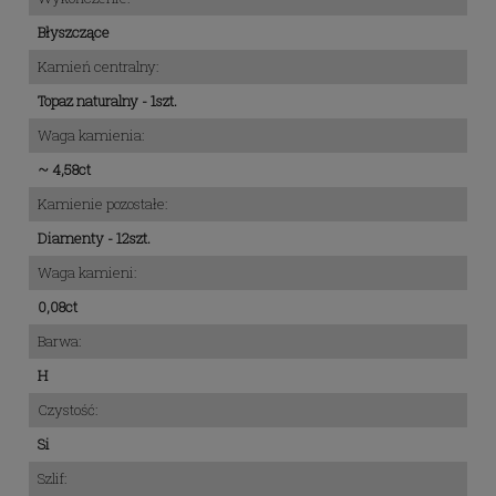
Błyszczące
Kamień centralny:
Topaz naturalny - 1szt.
Waga kamienia:
~ 4,58ct
Kamienie pozostałe:
Diamenty - 12szt.
Waga kamieni:
0,08ct
Barwa:
H
Czystość:
Si
Szlif: