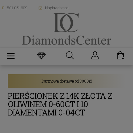
501 061 609
Napisz do nas
Darmowa dostawa od 3000zł
PIERŚCIONEK Z 14K ZŁOTA Z
OLIWINEM 0-60CT I 10
DIAMENTAMI 0-04CT