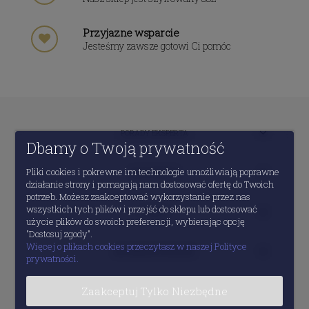
Przyjazne wsparcie
Jesteśmy zawsze gotowi Ci pomóc
PORADY EKSPERTA
Dbamy o Twoją prywatność
Pliki cookies i pokrewne im technologie umożliwiają poprawne
MOJE KONTO
działanie strony i pomagają nam dostosować ofertę do Twoich
potrzeb. Możesz zaakceptować wykorzystanie przez nas
wszystkich tych plików i przejść do sklepu lub dostosować
POMOC
użycie plików do swoich preferencji, wybierając opcję
"Dostosuj zgody".
Więcej o plikach cookies przeczytasz w naszej Polityce
INFORMACJE PRAWNE
prywatności.
Zaakceptuj Tylko Niezbędne
O FIRMIE