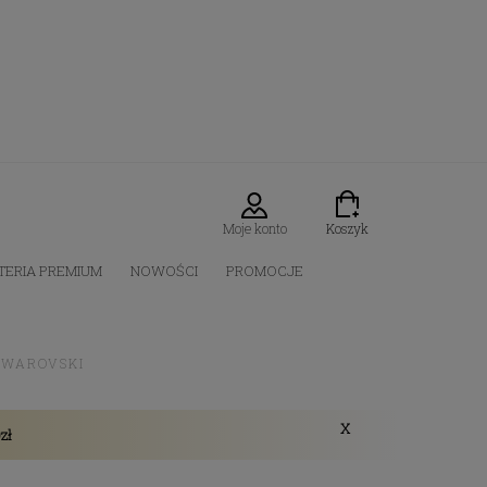
Moje konto
Koszyk
TERIA PREMIUM
NOWOŚCI
PROMOCJE
 SWAROVSKI
X
zł