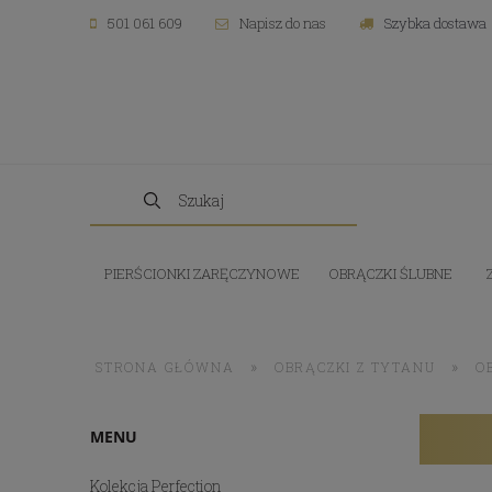
501 061 609
Napisz do nas
Szybka dostawa
PIERŚCIONKI ZARĘCZYNOWE
OBRĄCZKI ŚLUBNE
»
»
STRONA GŁÓWNA
OBRĄCZKI Z TYTANU
O
MENU
Kolekcja Perfection