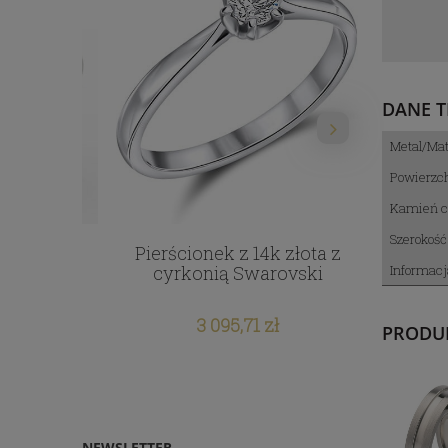
DANE T
Metal/Mat
Powierzch
Kamień ce
Szerokość
łota z
Pierścionek z 14k złota z
Pierśc
ct i 4
cyrkonią Swarovski
kształc
Informacj
3ct
3 095,71 zł
PRODU
NEWSLETTER