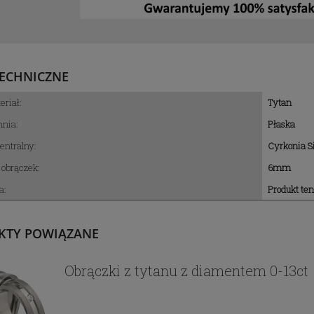
ECHNICZNE
eriał:
Tytan
nia:
Płaska
ntralny:
Cyrkonia Si
 obrączek:
6mm
ionek z 14k złota w
Pierścionek z 14k złota z
ie róży z cyrkoniami
zielonym topazem Swarovski
a:
Produkt te
Swarovski
cyrkoniami
3 250,00 zł
2 666,09 zł
KTY POWIĄZANE
Obrączki z tytanu z diamentem 0-13ct