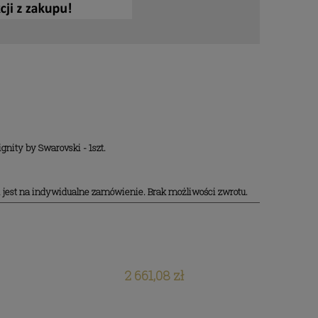
gnity by Swarovski - 1szt.
Obrączki z tytanu z cyrkoniami
 i
n jest na indywidualne zamówienie. Brak możliwości zwrotu.
Swarovski
2 071,92 zł
2 661,08 zł