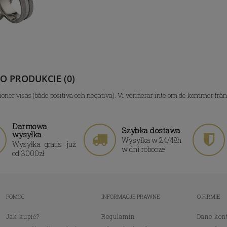
 O PRODUKCIE (0)
ioner visas (både positiva och negativa). Vi verifierar inte om de kommer frå
Darmowa
Szybka dostawa
wysyłka
Wysyłka w 24/48h
Wysyłka gratis już
w dni robocze
od 3000zł
POMOC
INFORMACJE PRAWNE
O FIRMIE
Jak kupić?
Regulamin
Dane kon