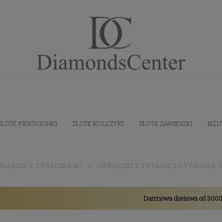
ZŁOTE PIERŚCIONKI
ZŁOTE KOLCZYKI
ZŁOTE ZAWIESZKI
BIŻU
BRĄCZKI Z CYRKONIAMI
»
OBRĄCZKI Z TYTANU Z CYRKONIĄ
Darmowa dostawa od 3000