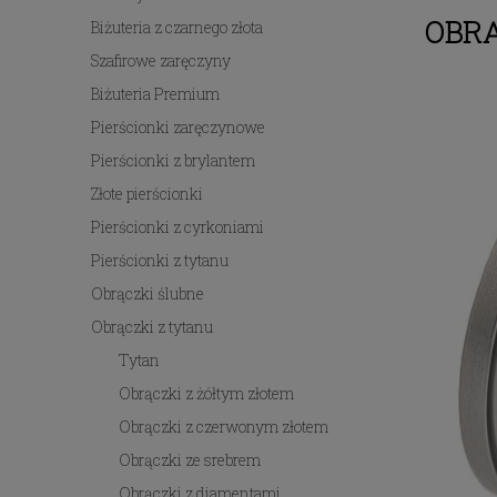
OBRĄ
Biżuteria z czarnego złota
Szafirowe zaręczyny
Biżuteria Premium
Pierścionki zaręczynowe
Pierścionki z brylantem
Złote pierścionki
Pierścionki z cyrkoniami
Pierścionki z tytanu
Obrączki ślubne
Obrączki z tytanu
Tytan
Obrączki z żółtym złotem
Obrączki z czerwonym złotem
Obrączki ze srebrem
Obrączki z diamentami