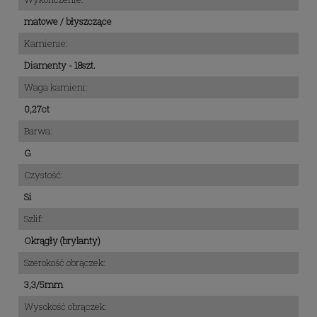
matowe / błyszczące
Kamienie:
Diamenty - 18szt.
Waga kamieni:
0,27ct
Barwa:
G
Czystość:
Si
Szlif:
Okrągły (brylanty)
Szerokość obrączek:
3,3/5mm
Wysokość obrączek: