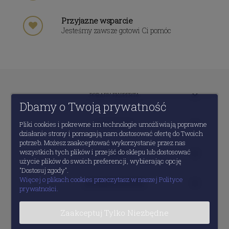
Przyjazne wsparcie
Jesteśmy zawsze gotowi Ci pomóc
PORADY EKSPERTA
Dbamy o Twoją prywatność
Pliki cookies i pokrewne im technologie umożliwiają poprawne
MOJE KONTO
działanie strony i pomagają nam dostosować ofertę do Twoich
potrzeb. Możesz zaakceptować wykorzystanie przez nas
wszystkich tych plików i przejść do sklepu lub dostosować
POMOC
użycie plików do swoich preferencji, wybierając opcję
"Dostosuj zgody".
Więcej o plikach cookies przeczytasz w naszej Polityce
INFORMACJE PRAWNE
prywatności.
Zaakceptuj Tylko Niezbędne
O FIRMIE