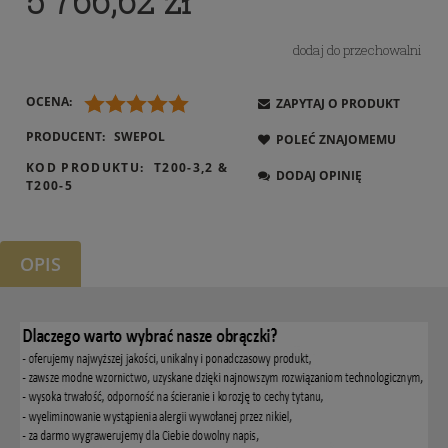
5 766,62 zł
dodaj do przechowalni
OCENA:
ZAPYTAJ O PRODUKT
PRODUCENT:
SWEPOL
POLEĆ ZNAJOMEMU
KOD PRODUKTU:
T200-3,2 &
DODAJ OPINIĘ
T200-5
OPIS