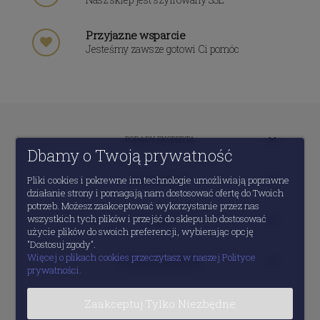
Przyjazne wsparcie
Jesteśmy zawsze gotowi Ci pomóc
PORADY EKSPERTA
Dbamy o Twoją prywatność
Pliki cookies i pokrewne im technologie umożliwiają poprawne
MOJE KONTO
działanie strony i pomagają nam dostosować ofertę do Twoich
potrzeb. Możesz zaakceptować wykorzystanie przez nas
wszystkich tych plików i przejść do sklepu lub dostosować
POMOC
użycie plików do swoich preferencji, wybierając opcję
"Dostosuj zgody".
Więcej o plikach cookies przeczytasz w naszej Polityce
INFORMACJE PRAWNE
prywatności.
Zaakceptuj Tylko Niezbędne
O FIRMIE