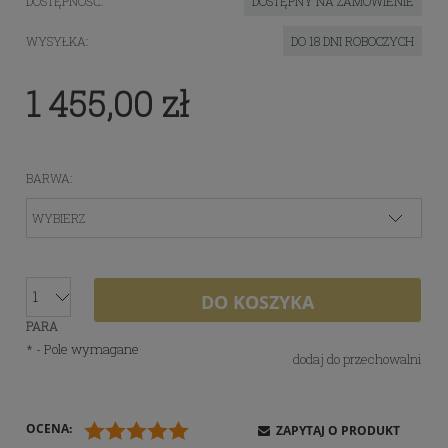
DOSTĘPNOŚĆ:
DOSTĘPNY NA ZAMÓWIENIE
WYSYŁKA:
DO 18 DNI ROBOCZYCH
1 455,00 zł
BARWA:
DO KOSZYKA
PARA
*
- Pole wymagane
dodaj do przechowalni
OCENA:
ZAPYTAJ O PRODUKT