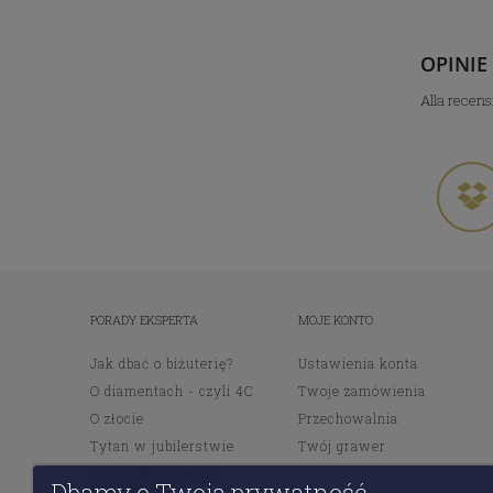
OPINIE
Alla recens
PORADY EKSPERTA
MOJE KONTO
Jak dbać o biżuterię?
Ustawienia konta
O diamentach - czyli 4C
Twoje zamówienia
O złocie
Przechowalnia
Tytan w jubilerstwie
Twój grawer
Symbolika kamieni
Dbamy o Twoją prywatność