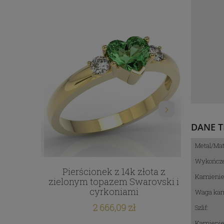
DANE T
Metal/Mat
Wykończe
łota w
Pierścionek z 14k złota z
Pierś
Kamienie 
koniami
zielonym topazem Swarovski i
cyr
cyrkoniami
Waga kam
2 666,09 zł
Szlif:
Kamienie 