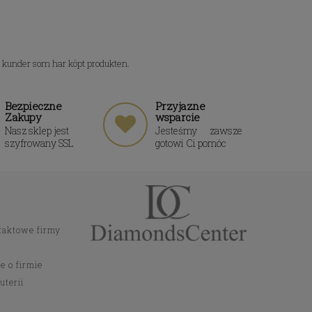
n kunder som har köpt produkten.
Bezpieczne
Przyjazne
Zakupy
wsparcie
Nasz sklep jest
Jesteśmy zawsze
szyfrowany SSL
gotowi Ci pomóc
taktowe firmy
e o firmie
uterii