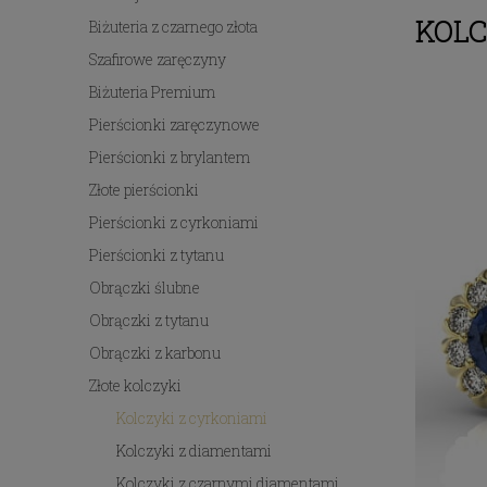
KOLC
Biżuteria z czarnego złota
Szafirowe zaręczyny
Biżuteria Premium
Pierścionki zaręczynowe
Pierścionki z brylantem
Złote pierścionki
Pierścionki z cyrkoniami
Pierścionki z tytanu
Obrączki ślubne
Obrączki z tytanu
Obrączki z karbonu
Złote kolczyki
Kolczyki z cyrkoniami
Kolczyki z diamentami
Kolczyki z czarnymi diamentami