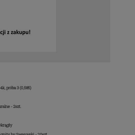
14k, próba 3 (0,585)
Obrączki z tytanu z cyrkoniami
ralne - 2szt.
i 4
Swarovski
Okrągły
1 555,11 zł
gnity by Swarovski - 20szt.