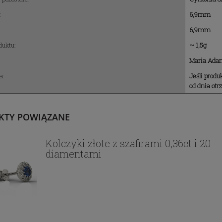
:
6,9mm
:
6,9mm
uktu:
~ 1,5g
Maria Ada
a:
Jeśli produ
od dnia ot
KTY POWIĄZANE
Kolczyki złote z szafirami 0,36ct i 20
diamentami