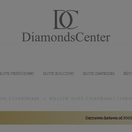
ZŁOTE PIERŚCIONKI
ZŁOTE KOLCZYKI
ZŁOTE ZAWIESZKI
BIŻU
YKI Z CYRKONIAMI
»
KOLCZYKI ZŁOTE Z SZAFIRAMI I CYRK
Darmowa dostawa od 3000