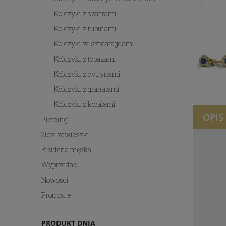
Kolczyki z szafirami
Kolczyki z rubinami
Kolczyki ze szmaragdami
Kolczyki z topazami
Kolczyki z cytrynami
Kolczyki z granatami
Kolczyki z koralami
OPIS
Piercing
Złote zawieszki
Biżuteria męska
Wyprzedaż
Nowości
Promocje
PRODUKT DNIA