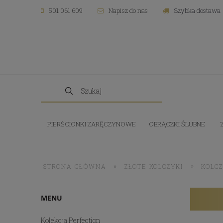
501 061 609
Napisz do nas
Szybka dostawa
PIERŚCIONKI ZARĘCZYNOWE
OBRĄCZKI ŚLUBNE
»
»
STRONA GŁÓWNA
ZŁOTE KOLCZYKI
KOLCZ
MENU
Kolekcja Perfection