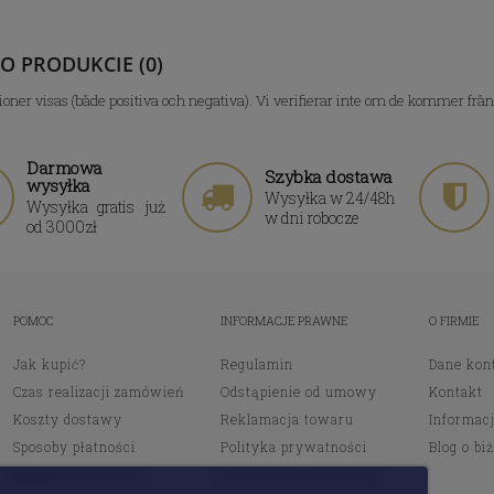
 O PRODUKCIE (0)
ioner visas (både positiva och negativa). Vi verifierar inte om de kommer frå
Darmowa
Szybka dostawa
wysyłka
Wysyłka w 24/48h
Wysyłka gratis już
w dni robocze
od 3000zł
POMOC
INFORMACJE PRAWNE
O FIRMIE
Jak kupić?
Regulamin
Dane kon
Czas realizacji zamówień
Odstąpienie od umowy
Kontakt
Koszty dostawy
Reklamacja towaru
Informacj
Sposoby płatności
Polityka prywatności
Blog o biż
Bezpieczne zakupy
Certyfikat i Gwarancja