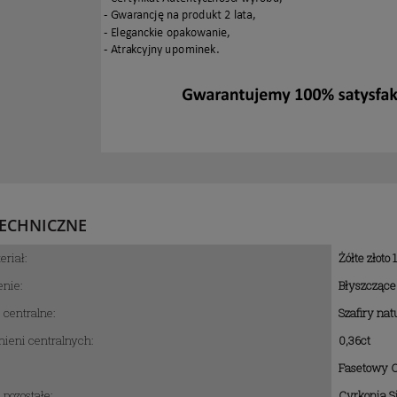
ECHNICZNE
eriał:
Żółte złoto 
nie:
Błyszczące
cionek z 14k złota z
Pierścionek z 14k złota z
centralne:
Szafiry natu
konią Swarovski
topazem Swarovski serce 1ct 
diamentami 0-028ct
ieni centralnych:
0,36ct
3 095,71 zł
3 149,00 zł
Fasetowy 
pozostałe:
Cyrkonia Si