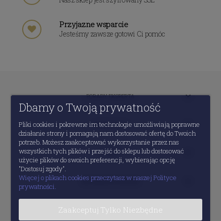
Przyjazne wsparcie
Jesteśmy zawsze gotowi Ci pomóc
PORADY EKSPERTA
Dbamy o Twoją prywatność
Pliki cookies i pokrewne im technologie umożliwiają poprawne
MOJE KONTO
działanie strony i pomagają nam dostosować ofertę do Twoich
potrzeb. Możesz zaakceptować wykorzystanie przez nas
wszystkich tych plików i przejść do sklepu lub dostosować
POMOC
użycie plików do swoich preferencji, wybierając opcję
"Dostosuj zgody".
Więcej o plikach cookies przeczytasz w naszej Polityce
INFORMACJE PRAWNE
prywatności.
Zaakceptuj Tylko Niezbędne
O FIRMIE