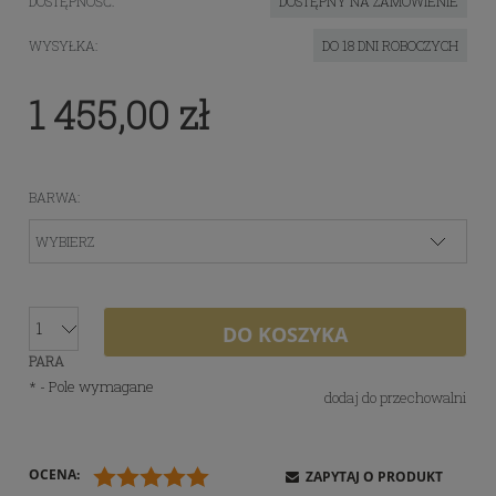
DOSTĘPNOŚĆ:
DOSTĘPNY NA ZAMÓWIENIE
WYSYŁKA:
DO 18 DNI ROBOCZYCH
1 455,00 zł
BARWA:
DO KOSZYKA
PARA
*
- Pole wymagane
dodaj do przechowalni
OCENA:
ZAPYTAJ O PRODUKT