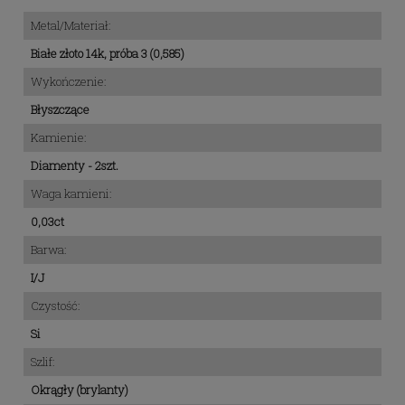
Metal/Materiał:
Białe złoto 14k, próba 3 (0,585)
Wykończenie:
Błyszczące
Kamienie:
Diamenty - 2szt.
Waga kamieni:
0,03ct
Barwa:
I/J
Czystość:
Si
Szlif:
Okrągły (brylanty)