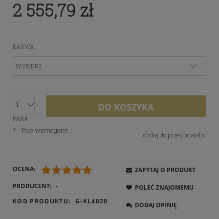
2 555,79 zł
BARWA:
DO KOSZYKA
PARA
*
- Pole wymagane
dodaj do przechowalni
OCENA:
ZAPYTAJ O PRODUKT
PRODUCENT:
-
POLEĆ ZNAJOMEMU
KOD PRODUKTU:
G-KL4020
DODAJ OPINIĘ