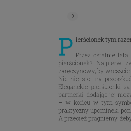
0
P
ierścionek tym raz
Przez ostatnie lat
pierścionek? Najpierw 
zaręczynowy, by wreszcie 
Nic nie stoi na przeszko
Eleganckie pierścionki 
partnerki, dodając jej ni
– w końcu w tym symboli
praktyczny upominek, poni
A przecież pragniemy, żeb