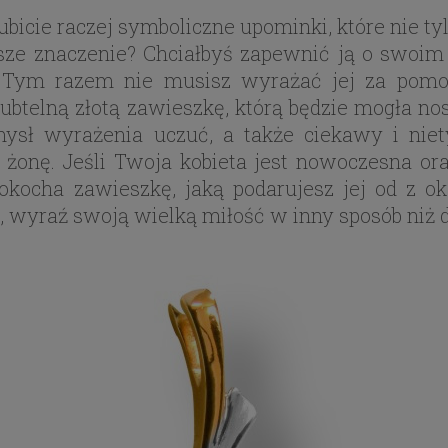
bicie raczej symboliczne upominki, które nie tyl
ksze znaczenie? Chciałbyś zapewnić ją o swoim
 Tym razem nie musisz wyrażać jej za pomoc
btelną złotą zawieszkę, którą będzie mogła nos
mysł wyrażenia uczuć, a także ciekawy i niet
żonę. Jeśli Twoja kobieta jest nowoczesna ora
okocha zawieszkę, jaką podarujesz jej od z oka
j, wyraź swoją wielką miłość w inny sposób niż 