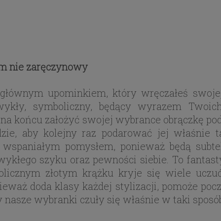
em nie zaręczynowy
a głównym upominkiem, który wręczałeś swojej
zwykły, symboliczny, będący wyrazem Twoich
na końcu założyć swojej wybrance obrączkę pod
dzie, aby kolejny raz podarować jej właśnie 
są wspaniałym pomysłem, ponieważ będą subtel
ezwykłego szyku oraz pewności siebie. To fanta
cznym złotym krążku kryje się wiele uczuć.
eważ doda klasy każdej stylizacji, pomoże poczu
y nasze wybranki czuły się właśnie w taki sposó