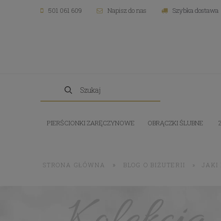
501 061 609
Napisz do nas
Szybka dostawa
PIERŚCIONKI ZARĘCZYNOWE
OBRĄCZKI ŚLUBNE
»
STRONA GŁÓWNA
BLOG O BIŻUTERII
»
JAKI