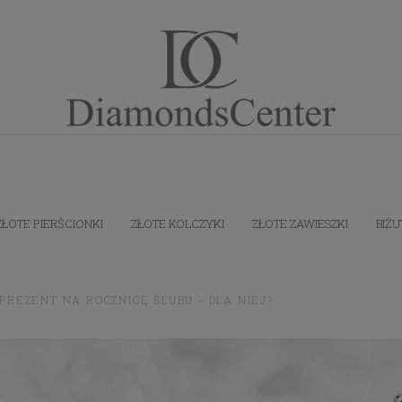
ZŁOTE PIERŚCIONKI
ZŁOTE KOLCZYKI
ZŁOTE ZAWIESZKI
BIŻU
 PREZENT NA ROCZNICĘ ŚLUBU - DLA NIEJ?