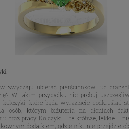
yki
 zwyczaju ubierać pierścionków lub bransol
yję? W takim przypadku nie próbuj uszczęśliwi
 kolczyki, które będą wyraziście podkreślać s
dla osób, którym biżuteria na dłoniach fak
 oraz pracy. Kolczyki – te krótsze, lekkie – 
ykownym dodatkiem, gdzie nikt nie przejdzie o