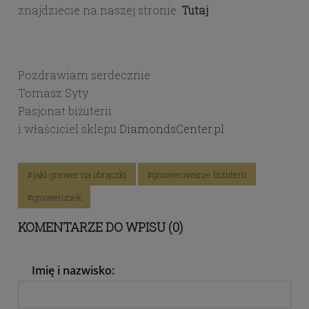
znajdziecie na naszej stronie:
Tutaj
Pozdrawiam serdecznie
Tomasz Syty
Pasjonat biżuterii
i właściciel sklepu
DiamondsCenter.pl
#jaki grawer na obrączki
#grawerowanie biżuterii
#grawerunek
KOMENTARZE DO WPISU (0)
Imię i nazwisko: