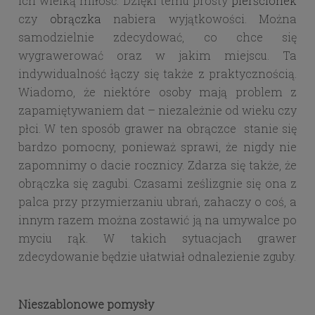
ich wielką miłość. Dzięki temu prosty
pierścionek
czy
obrączka
nabiera wyjątkowości. Można
samodzielnie zdecydować, co chce się
wygrawerować oraz w jakim miejscu. Ta
indywidualność łączy się także z praktycznością.
Wiadomo, że niektóre osoby mają problem z
zapamiętywaniem dat – niezależnie od wieku czy
płci. W ten sposób grawer na obrączce stanie się
bardzo pomocny, ponieważ sprawi, że nigdy nie
zapomnimy o dacie rocznicy. Zdarza się także, że
obrączka się zagubi. Czasami ześlizgnie się ona z
palca przy przymierzaniu ubrań, zahaczy o coś, a
innym razem można zostawić ją na umywalce po
myciu rąk. W takich sytuacjach grawer
zdecydowanie będzie ułatwiał odnalezienie zguby.
Nieszablonowe pomysły