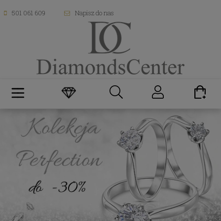
501 061 609
Napisz do nas